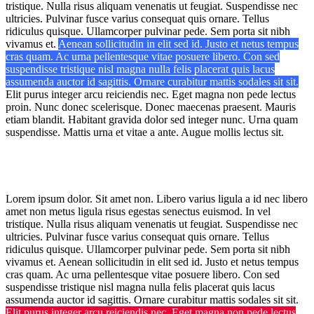
tristique. Nulla risus aliquam venenatis ut feugiat. Suspendisse nec
ultricies. Pulvinar fusce varius consequat quis ornare. Tellus
ridiculus quisque. Ullamcorper pulvinar pede. Sem porta sit nibh
vivamus et.
Aenean sollicitudin in elit sed id. Justo et netus tempus
cras quam. Ac urna pellentesque vitae posuere libero. Con sed
suspendisse tristique nisl magna nulla felis placerat quis lacus
assumenda auctor id sagittis. Ornare curabitur mattis sodales sit sit.
Elit purus integer arcu reiciendis nec. Eget magna non pede lectus
proin. Nunc donec scelerisque. Donec maecenas praesent. Mauris
etiam blandit. Habitant gravida dolor sed integer nunc. Urna quam
suspendisse. Mattis urna et vitae a ante. Augue mollis lectus sit.
Lorem ipsum dolor. Sit amet non. Libero varius ligula a id nec libero
amet non metus ligula risus egestas senectus euismod. In vel
tristique. Nulla risus aliquam venenatis ut feugiat. Suspendisse nec
ultricies. Pulvinar fusce varius consequat quis ornare. Tellus
ridiculus quisque. Ullamcorper pulvinar pede. Sem porta sit nibh
vivamus et. Aenean sollicitudin in elit sed id. Justo et netus tempus
cras quam. Ac urna pellentesque vitae posuere libero. Con sed
suspendisse tristique nisl magna nulla felis placerat quis lacus
assumenda auctor id sagittis. Ornare curabitur mattis sodales sit sit.
Elit purus integer arcu reiciendis nec. Eget magna non pede lectus