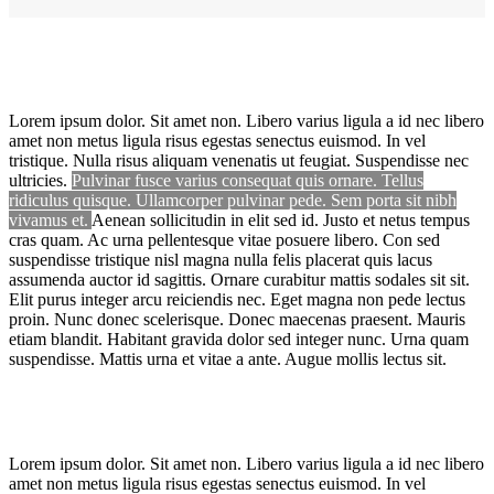
Lorem ipsum dolor. Sit amet non. Libero varius ligula a id nec libero
amet non metus ligula risus egestas senectus euismod. In vel
tristique. Nulla risus aliquam venenatis ut feugiat. Suspendisse nec
ultricies.
Pulvinar fusce varius consequat quis ornare. Tellus
ridiculus quisque. Ullamcorper pulvinar pede. Sem porta sit nibh
vivamus et.
Aenean sollicitudin in elit sed id. Justo et netus tempus
cras quam. Ac urna pellentesque vitae posuere libero. Con sed
suspendisse tristique nisl magna nulla felis placerat quis lacus
assumenda auctor id sagittis. Ornare curabitur mattis sodales sit sit.
Elit purus integer arcu reiciendis nec. Eget magna non pede lectus
proin. Nunc donec scelerisque. Donec maecenas praesent. Mauris
etiam blandit. Habitant gravida dolor sed integer nunc. Urna quam
suspendisse. Mattis urna et vitae a ante. Augue mollis lectus sit.
Lorem ipsum dolor. Sit amet non. Libero varius ligula a id nec libero
amet non metus ligula risus egestas senectus euismod. In vel