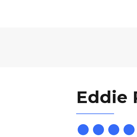
NDA
VENUE
PRICING
SPONSORSHIP
FA
Eddie 