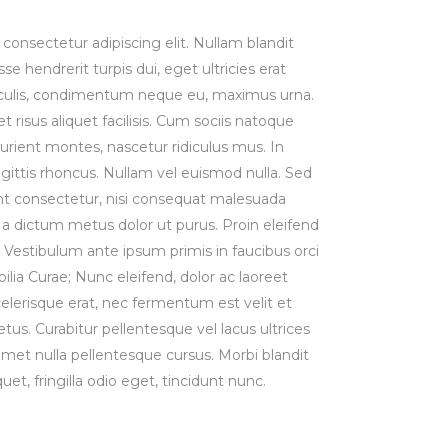
consectetur adipiscing elit. Nullam blandit
se hendrerit turpis dui, eget ultricies erat
iaculis, condimentum neque eu, maximus urna.
risus aliquet facilisis. Cum sociis natoque
urient montes, nascetur ridiculus mus. In
agittis rhoncus. Nullam vel euismod nulla. Sed
t consectetur, nisi consequat malesuada
st, a dictum metus dolor ut purus. Proin eleifend
Vestibulum ante ipsum primis in faucibus orci
bilia Curae; Nunc eleifend, dolor ac laoreet
lerisque erat, nec fermentum est velit et
us. Curabitur pellentesque vel lacus ultrices
 amet nulla pellentesque cursus. Morbi blandit
uet, fringilla odio eget, tincidunt nunc.