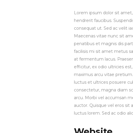
Lorem ipsum dolor sit amet, 
hendrerit faucibus. Suspendis
consequat ut. Sed ac velit 
Maecenas vitae nunc sit amet 
penatibus et magnis dis part
facilisis mi sit amet metus s
at fermentum lacus. Praesen
efficitur, ex odio ultricies e
maximus arcu vitae pretium. 
luctus et ultrices posuere cu
consectetur, magna diam sce
arcu. Morbi vel accumsan met
auctor. Quisque vel eros sit
luctus lorem. Sed ac odio aliq
Website