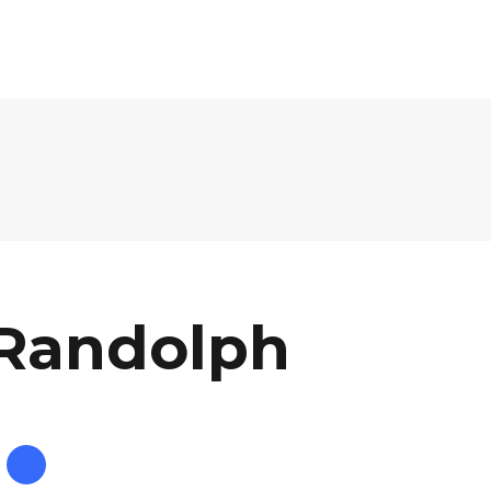
Qs / VISA
REGISTER
CONTACT
Randolph