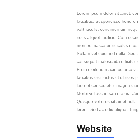
Lorem ipsum dolor sit amet, cons
faucibus. Suspendisse hendrerit 
velit iaculis, condimentum neq
risus aliquet facilisis. Cum soc
montes, nascetur ridiculus mus. 
Nullam vel euismod nulla. Sed 
consequat malesuada efficitur, e
Proin eleifend maximus arcu vit
faucibus orci luctus et ultrices
laoreet consectetur, magna diam
Morbi vel accumsan metus. Curab
Quisque vel eros sit amet nulla
lorem. Sed ac odio aliquet, fring
Website