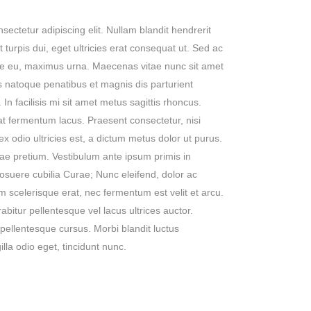
ectetur adipiscing elit. Nullam blandit hendrerit
turpis dui, eget ultricies erat consequat ut. Sed ac
ue eu, maximus urna. Maecenas vitae nunc sit amet
iis natoque penatibus et magnis dis parturient
In facilisis mi sit amet metus sagittis rhoncus.
at fermentum lacus. Praesent consectetur, nisi
x odio ultricies est, a dictum metus dolor ut purus.
ae pretium. Vestibulum ante ipsum primis in
 posuere cubilia Curae; Nunc eleifend, dolor ac
 scelerisque erat, nec fermentum est velit et arcu.
itur pellentesque vel lacus ultrices auctor.
 pellentesque cursus. Morbi blandit luctus
illa odio eget, tincidunt nunc.