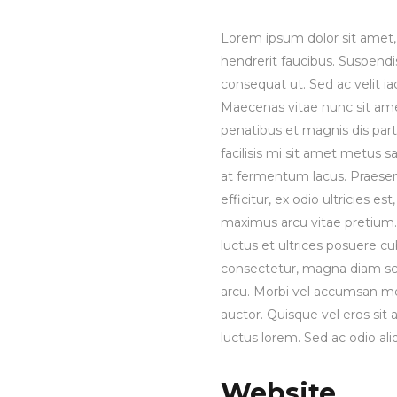
Lorem ipsum dolor sit amet, 
hendrerit faucibus. Suspendis
consequat ut. Sed ac velit 
Maecenas vitae nunc sit amet 
penatibus et magnis dis part
facilisis mi sit amet metus s
at fermentum lacus. Praesen
efficitur, ex odio ultricies e
maximus arcu vitae pretium. 
luctus et ultrices posuere cu
consectetur, magna diam sce
arcu. Morbi vel accumsan met
auctor. Quisque vel eros sit
luctus lorem. Sed ac odio aliq
Website