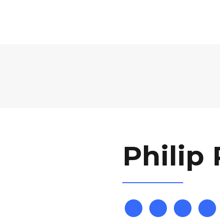
NDA
VENUE
PRICING
SPONSORSHIP
FA
Philip