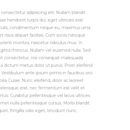
consectetur adipiscing elit. Nullam blandit
se hendrerit turpis dui, eget ultricies erat
iaculis, condimentum neque eu, maximus urna.
risus aliquet facilisis. Cum sociis natoque
urient montes, nascetur ridiculus mus. In
agittis rhoncus. Nullam vel euismod nulla. Sed
t consectetur, nisi consequat malesuada
st, a dictum metus dolor ut purus. Proin eleifend
Vestibulum ante ipsum primis in faucibus orci
bilia Curae; Nunc eleifend, dolor ac laoreet
lerisque erat, nec fermentum est velit et
us. Curabitur pellentesque vel lacus ultrices
 amet nulla pellentesque cursus. Morbi blandit
uet, fringilla odio eget, tincidunt nunc.