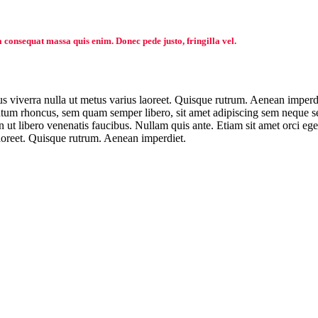
a consequat massa quis enim. Donec pede justo, fringilla vel.
us viverra nulla ut metus varius laoreet. Quisque rutrum. Aenean imperdie
um rhoncus, sem quam semper libero, sit amet adipiscing sem neque sed
ut libero venenatis faucibus. Nullam quis ante. Etiam sit amet orci ege
 laoreet. Quisque rutrum. Aenean imperdiet.