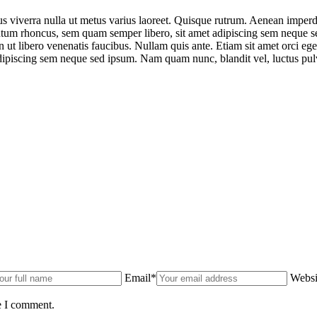
us viverra nulla ut metus varius laoreet. Quisque rutrum. Aenean imperdie
um rhoncus, sem quam semper libero, sit amet adipiscing sem neque sed
 ut libero venenatis faucibus. Nullam quis ante. Etiam sit amet orci eg
ipiscing sem neque sed ipsum. Nam quam nunc, blandit vel, luctus pulvi
Email*
Websi
e I comment.