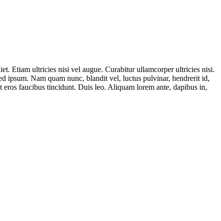
t. Etiam ultricies nisi vel augue. Curabitur ullamcorper ultricies nisi.
 ipsum. Nam quam nunc, blandit vel, luctus pulvinar, hendrerit id,
t eros faucibus tincidunt. Duis leo. Aliquam lorem ante, dapibus in,