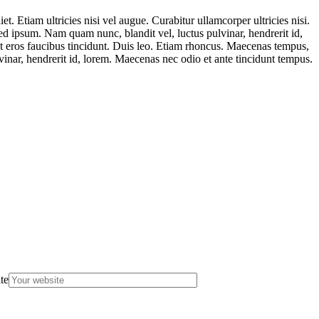
t. Etiam ultricies nisi vel augue. Curabitur ullamcorper ultricies nisi.
 ipsum. Nam quam nunc, blandit vel, luctus pulvinar, hendrerit id,
et eros faucibus tincidunt. Duis leo. Etiam rhoncus. Maecenas tempus,
nar, hendrerit id, lorem. Maecenas nec odio et ante tincidunt tempus.
te