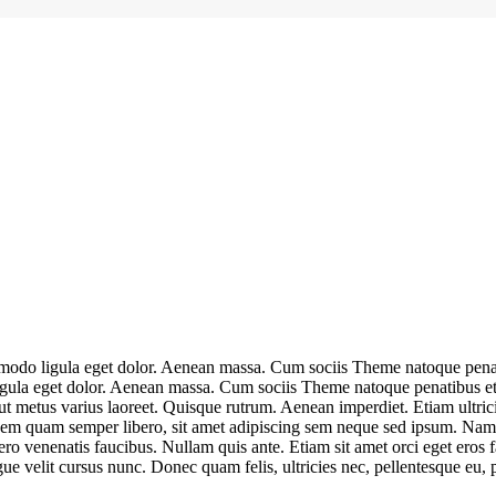
mmodo ligula eget dolor. Aenean massa. Cum sociis Theme natoque penat
igula eget dolor. Aenean massa. Cum sociis Theme natoque penatibus et
la ut metus varius laoreet. Quisque rutrum. Aenean imperdiet. Etiam ultric
m quam semper libero, sit amet adipiscing sem neque sed ipsum. Nam qu
ro venenatis faucibus. Nullam quis ante. Etiam sit amet orci eget eros f
e velit cursus nunc. Donec quam felis, ultricies nec, pellentesque eu, 