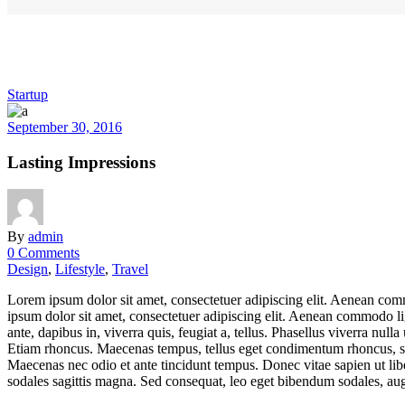
Startup
September 30, 2016
Lasting Impressions
By
admin
0 Comments
Design
,
Lifestyle
,
Travel
Lorem ipsum dolor sit amet, consectetuer adipiscing elit. Aenean co
ipsum dolor sit amet, consectetuer adipiscing elit. Aenean commodo l
ante, dapibus in, viverra quis, feugiat a, tellus. Phasellus viverra nul
Etiam rhoncus. Maecenas tempus, tellus eget condimentum rhoncus, se
Maecenas nec odio et ante tincidunt tempus. Donec vitae sapien ut libe
sodales sagittis magna. Sed consequat, leo eget bibendum sodales, augu