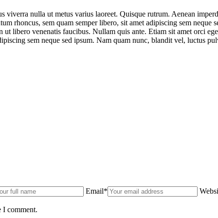
us viverra nulla ut metus varius laoreet. Quisque rutrum. Aenean imperdie
um rhoncus, sem quam semper libero, sit amet adipiscing sem neque sed
 ut libero venenatis faucibus. Nullam quis ante. Etiam sit amet orci eg
ipiscing sem neque sed ipsum. Nam quam nunc, blandit vel, luctus pulvi
Email*
Websi
e I comment.