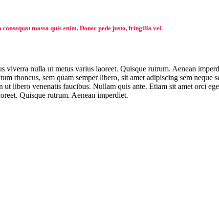
a consequat massa quis enim. Donec pede justo, fringilla vel.
us viverra nulla ut metus varius laoreet. Quisque rutrum. Aenean imperdie
um rhoncus, sem quam semper libero, sit amet adipiscing sem neque sed
ut libero venenatis faucibus. Nullam quis ante. Etiam sit amet orci ege
 laoreet. Quisque rutrum. Aenean imperdiet.