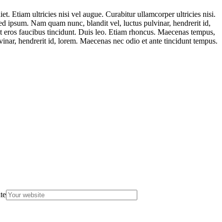
t. Etiam ultricies nisi vel augue. Curabitur ullamcorper ultricies nisi.
 ipsum. Nam quam nunc, blandit vel, luctus pulvinar, hendrerit id,
et eros faucibus tincidunt. Duis leo. Etiam rhoncus. Maecenas tempus,
nar, hendrerit id, lorem. Maecenas nec odio et ante tincidunt tempus.
te