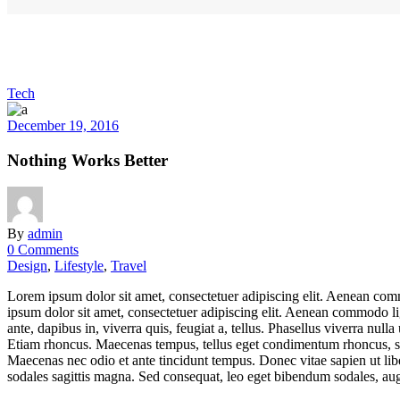
Tech
December 19, 2016
Nothing Works Better
By
admin
0 Comments
Design
,
Lifestyle
,
Travel
Lorem ipsum dolor sit amet, consectetuer adipiscing elit. Aenean co
ipsum dolor sit amet, consectetuer adipiscing elit. Aenean commodo l
ante, dapibus in, viverra quis, feugiat a, tellus. Phasellus viverra nul
Etiam rhoncus. Maecenas tempus, tellus eget condimentum rhoncus, se
Maecenas nec odio et ante tincidunt tempus. Donec vitae sapien ut libe
sodales sagittis magna. Sed consequat, leo eget bibendum sodales, augu