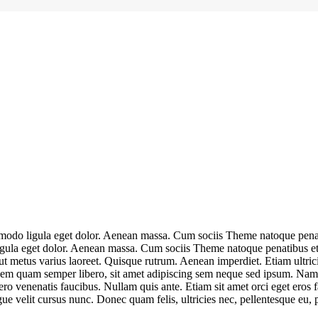
mmodo ligula eget dolor. Aenean massa. Cum sociis Theme natoque penat
igula eget dolor. Aenean massa. Cum sociis Theme natoque penatibus et
la ut metus varius laoreet. Quisque rutrum. Aenean imperdiet. Etiam ultric
m quam semper libero, sit amet adipiscing sem neque sed ipsum. Nam qu
ro venenatis faucibus. Nullam quis ante. Etiam sit amet orci eget eros f
e velit cursus nunc. Donec quam felis, ultricies nec, pellentesque eu, 