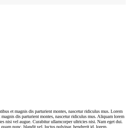
ibus et magnis dis parturient montes, nascetur ridiculus mus. Lorem
 magnis dis parturient montes, nascetur ridiculus mus. Aliquam lorem
ies nisi vel augue. Curabitur ullamcorper ultricies nisi. Nam eget dui.
am nunc, blandit vel, luctus pulvinar, hendrerit id, lorem.