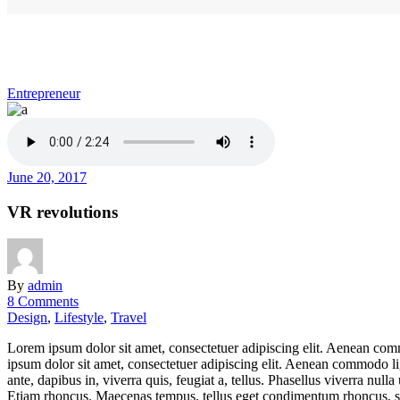
Entrepreneur
June 20, 2017
VR revolutions
By
admin
8 Comments
Design
,
Lifestyle
,
Travel
Lorem ipsum dolor sit amet, consectetuer adipiscing elit. Aenean co
ipsum dolor sit amet, consectetuer adipiscing elit. Aenean commodo l
ante, dapibus in, viverra quis, feugiat a, tellus. Phasellus viverra nul
Etiam rhoncus. Maecenas tempus, tellus eget condimentum rhoncus, se