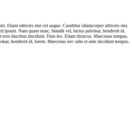
t. Etiam ultricies nisi vel augue. Curabitur ullamcorper ultricies nisi.
 ipsum. Nam quam nunc, blandit vel, luctus pulvinar, hendrerit id,
et eros faucibus tincidunt. Duis leo. Etiam rhoncus. Maecenas tempus,
nar, hendrerit id, lorem. Maecenas nec odio et ante tincidunt tempus.