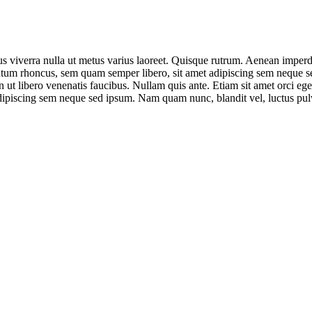
us viverra nulla ut metus varius laoreet. Quisque rutrum. Aenean imperdie
um rhoncus, sem quam semper libero, sit amet adipiscing sem neque sed
 ut libero venenatis faucibus. Nullam quis ante. Etiam sit amet orci eg
ipiscing sem neque sed ipsum. Nam quam nunc, blandit vel, luctus pulvi