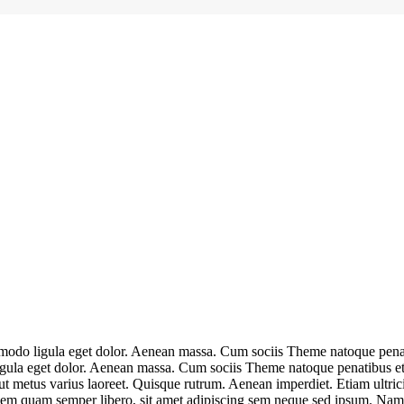
mmodo ligula eget dolor. Aenean massa. Cum sociis Theme natoque penat
igula eget dolor. Aenean massa. Cum sociis Theme natoque penatibus et
la ut metus varius laoreet. Quisque rutrum. Aenean imperdiet. Etiam ultric
m quam semper libero, sit amet adipiscing sem neque sed ipsum. Nam qu