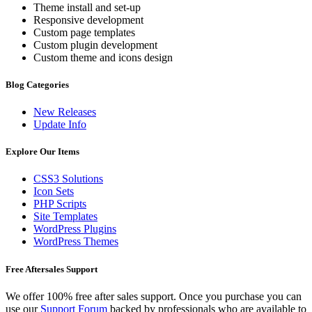
Theme install and set-up
Responsive development
Custom page templates
Custom plugin development
Custom theme and icons design
Blog Categories
New Releases
Update Info
Explore Our Items
CSS3 Solutions
Icon Sets
PHP Scripts
Site Templates
WordPress Plugins
WordPress Themes
Free Aftersales Support
We offer 100% free after sales support. Once you purchase you can
use our
Support Forum
backed by professionals who are available to